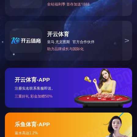
wx-hljx@163.com
关于我们
产品系列
公司简介
高铁配件
压铸机配件
荣誉证书
汽车配件
真空泵配件
生产车间
船舶配件
其它配件
钎焊板式换热器配件