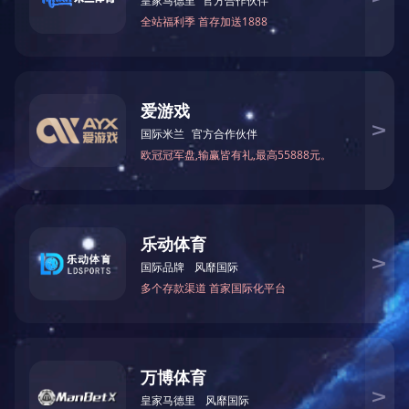
行业动态
开云网页版·官方版在线登入成立于2005年3月，座落于沪宁...
开云网页版·官方版在线登入成立于2005年3月，座落于沪宁...
开云网页版·官方版在线登入成立于2005年3月，座落于沪宁...
开云(中国)
开云网页版·官方版在线登入
地 址：江苏省无锡市堰桥街道
西漳工业园西漳路66号
电 话：0510-83501790
传 真：0510-83501672
联系人：陈先生
手 机：18051933979
E-mail：info@wxhljx.com