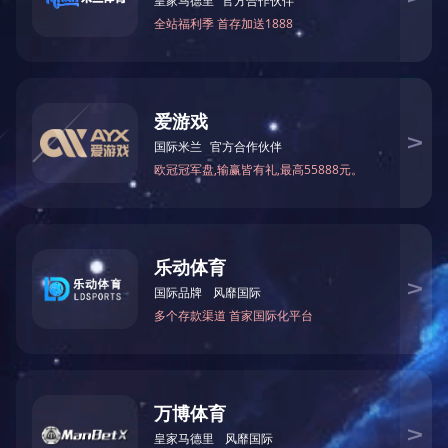
行业动态
开云网页版·官方版在线登入成立于2005年3月，座落于沪宁...
开云网页版·官方版在线登入成立于2005年3月，座落于沪宁...
开云网页版·官方版在线登入成立于2005年3月，座落于沪宁...
开云(中国)
开云网页版·官方版在线登入
地 址：江苏省无锡市堰桥街道
西漳工业园西漳路66号
电 话：0510-83501790
传 真：0510-83501672
联系人：陈先生
手 机：18051933979
E-mail：info@wxhljx.com